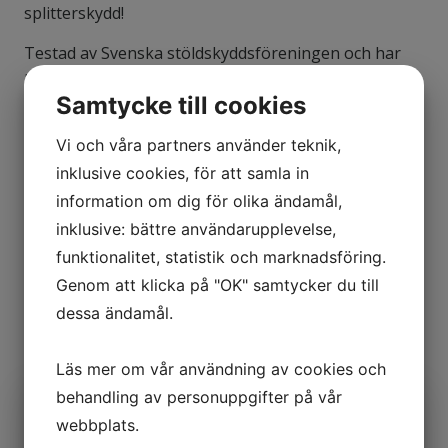
splitterskydd!
Testad av Svenska stöldskyddsföreningen och har
nått goda resultat enligt Svensk Standard 224425.
Samtycke till cookies
Vi och våra partners använder teknik,
Vill du veta mer?
inklusive cookies, för att samla in
information om dig för olika ändamål,
inklusive: bättre användarupplevelse,
Kontakta oss
funktionalitet, statistik och marknadsföring.
Genom att klicka på "OK" samtycker du till
dessa ändamål.
Läs mer om vår användning av cookies och
behandling av personuppgifter på vår
webbplats.